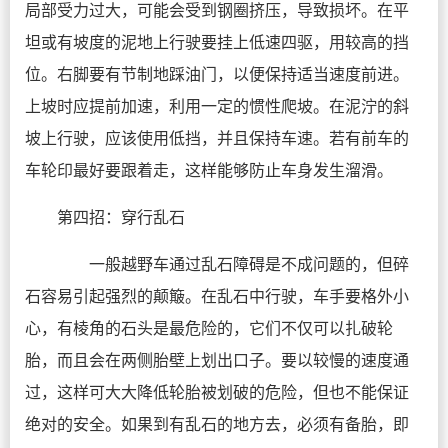
局部受力过大，可能会受到钢圈挤压，导致损坏。在平
坦或有坡度的泥地上行驶要挂上低速四驱，用较高的挡
位。右脚要有节制地踩油门，以便保持适当速度前进。
上坡时应提前加速，利用一定的惯性爬坡。在泥泞的斜
坡上行驶，应该使用低挡，并且保持车速。若有前车的
车轮印最好要跟着走，这样能够防止车身发生溜滑。
第四招：穿行乱石
一般越野车通过乱石障碍是不成问题的，但碎
石容易引起强烈的颠簸。在乱石中行驶，车手要格外小
心，有棱角的石头是最危险的，它们不仅可以扎破轮
胎，而且会在两侧胎壁上划出口子。要以较慢的速度通
过，这样可大大降低轮胎被划破的危险，但也不能保证
绝对的安全。如果到有乱石的地方去，必须有备胎，即