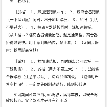
－重－轻地踩）
［加档］ １、踩加速踏板冲车； ２、踩离合器踏板
（一下踩到底）同时，松开加速踏板； ３、加挡（用力
不要过大）； ４、抬离合器踏板同时，踩加速踏板。
（从１档→２档离合器慢慢抬起；越是挂高档，离合器
抬得越要快。用手感判断档位，禁止看。） （无同步器
时：踩两脚离合器）
［减档］ １、抬加速踏板，同时踩离合器踏板（一
下踩到底）； ２、减档（用力不要过大）； ３、边抬离
合器踏板（注意半联动），边踩加速踏板； （减速时严
禁空挡滑行，一定要先踩制动踏板，降到较低速
实习期间还是应当小心驾驶，磨练车技，以安全驾
驶位核心。安全驾驶才是开车的王道！