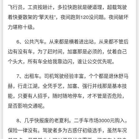
飞行员，工资按趟计，多拉快跑就是硬道理，超载驾驶
着快要散架的“擎天柱”，夜间跑到120没问题。夜间破坏
力堪称十级。
6、公共汽车。从来都是横着进出站，从来都不管后
边有没有车，为了赶时间，加塞那是必须的，仗着自己
个头大，所有车全给我靠边闪，谁让公交优先呢。
7、出租车。司机驾驶经验丰富，个个都是退休舒马
赫，行走江湖，全凭手艺，加塞、强行并线那是基本技
能，只要有人招手，随时随地停车，才不管是否危险，
是否影响交通呢。
8、几乎快报废的老夏利。二手车市场3000元购入，
保险一律没有。驾驶者多为古惑仔初级选手，虽然车况