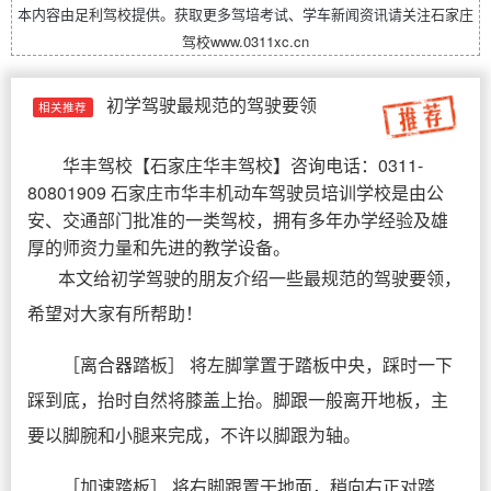
本内容由
足利驾校
提供。获取更多驾培考试、学车新闻资讯请关注
石家庄
驾校
www.0311xc.cn
初学驾驶最规范的驾驶要领
相关推荐
华丰驾校
【
石家庄华丰驾校
】咨询电话：0311-
80801909 石家庄市华丰机动车驾驶员培训学校是由公
安、交通部门批准的一类驾校，拥有多年办学经验及雄
厚的师资力量和先进的教学设备。
本文给初学驾驶的朋友介绍一些最规范的驾驶要领，
希望对大家有所帮助！
［离合器踏板］ 将左脚掌置于踏板中央，踩时一下
踩到底，抬时自然将膝盖上抬。脚跟一般离开地板，主
要以脚腕和小腿来完成，不许以脚跟为轴。
［加速踏板］ 将右脚跟置于地面，稍向右正对踏