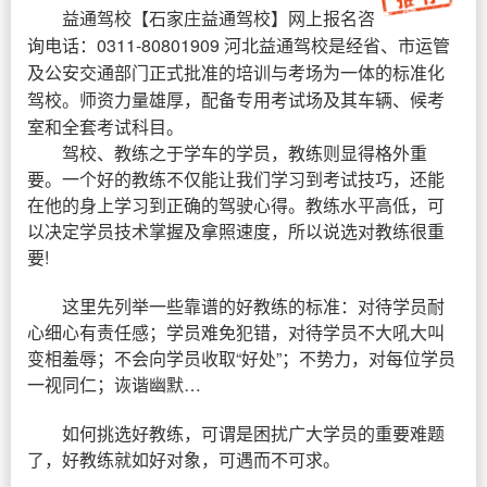
益通驾校
【
石家庄益通驾校
】网上报名咨
询电话：0311-80801909 河北益通驾校是经省、市运管
及公安交通部门正式批准的培训与考场为一体的标准化
驾校。师资力量雄厚，配备专用考试场及其车辆、候考
室和全套考试科目。
驾校、教练之于学车的学员，教练则显得格外重
要。一个好的教练不仅能让我们学习到考试技巧，还能
在他的身上学习到正确的驾驶心得。教练水平高低，可
以决定学员技术掌握及拿照速度，所以说选对教练很重
要!
这里先列举一些靠谱的好教练的标准：对待学员耐
心细心有责任感；学员难免犯错，对待学员不大吼大叫
变相羞辱；不会向学员收取“好处”；不势力，对每位学员
一视同仁；诙谐幽默…
如何挑选好教练，可谓是困扰广大学员的重要难题
了，好教练就如好对象，可遇而不可求。