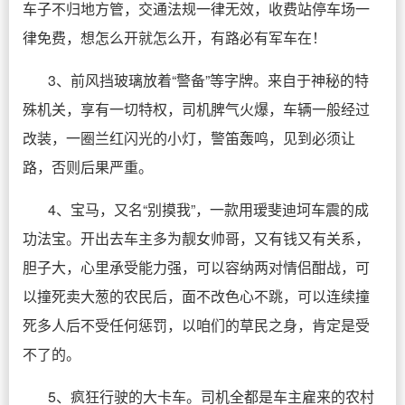
车子不归地方管，交通法规一律无效，收费站停车场一
律免费，想怎么开就怎么开，有路必有军车在！
3、前风挡玻璃放着“警备”等字牌。来自于神秘的特
殊机关，享有一切特权，司机脾气火爆，车辆一般经过
改装，一圈兰红闪光的小灯，警笛轰鸣，见到必须让
路，否则后果严重。
4、宝马，又名“别摸我”，一款用瑷斐迪坷车震的成
功法宝。开出去车主多为靓女帅哥，又有钱又有关系，
胆子大，心里承受能力强，可以容纳两对情侣酣战，可
以撞死卖大葱的农民后，面不改色心不跳，可以连续撞
死多人后不受任何惩罚，以咱们的草民之身，肯定是受
不了的。
5、疯狂行驶的大卡车。司机全都是车主雇来的农村