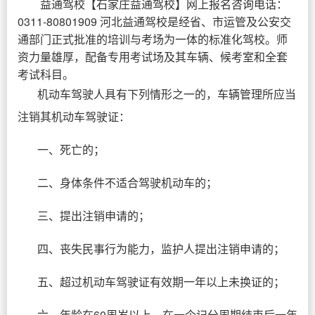
益通驾校
【
石家庄益通驾校
】网上报名咨询电话：
0311-80801909 河北益通驾校是经省、市运管及公安交
通部门正式批准的培训与考场为一体的标准化驾校。师
资力量雄厚，配备专用考试场及其车辆、候考室和全套
考试科目。
机动车驾驶人具有下列情形之一的，车辆管理所应当
注销其机动车驾驶证：
一、死亡的；
二、身体条件不适合驾驶机动车的；
三、提出注销申请的；
四、丧失民事行为能力，监护人提出注销申请的；
五、超过机动车驾驶证有效期一年以上未换证的；
六、年龄在60周岁以上，在一个记分周期结束后一年