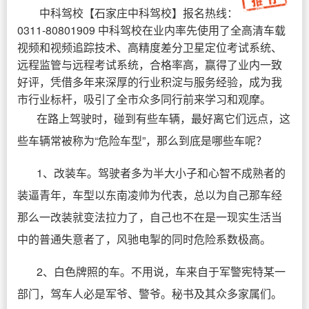
中科驾校
【
石家庄中科驾校
】报名热线：
0311-80801909 中科驾校在业内率先使用了全高清车载
视频和视频追踪技术、高精度差分卫星定位考试系统、
远程监管与远程考试系统，合格率高，赢得了业内一致
好评，凭借多年来深厚的行业积淀与服务经验，成为我
市行业标杆，吸引了全市众多同行前来学习和观摩。
在路上驾驶时，碰到有些车辆，最好离它们远点，这
些车辆常被称为“危险车型”，那么到底是哪些车呢？
1、改装车。驾驶者多为半大小子和心智不成熟者的
装逼青年，车型以东南凌帅为代表，总以为自己那车经
那么一改装就变法拉力了，自己也不在是一现实生活当
中的普通失意者了，风驰电掣的同时危险系数极高。
2、白色牌照的车。不用说，车来自于军警宪特某一
部门，驾车人必是军爷、警爷。秘书及其众多家属们。