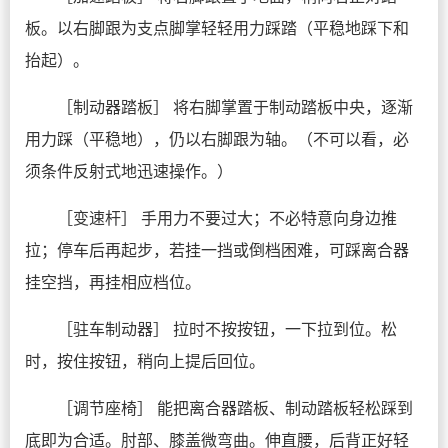
板。以右脚跟为支点脚掌轻轻用力踩踏（平稳地踩下和
抬起）。
［制动器踏板］ 将右脚掌置于制动踏板中央，逐渐
用力踩（平稳地），仍以右脚跟为轴。（不可以看，必
须条件反射式地迅速操作。）
［变速杆］ 手用力不要过大；不必特意向身边推
拉；停车后再起步，若挂一挡或倒档困难，可踩离合器
挂空挡，再挂相应档位。
［驻车制动器］ 拉时不按按钮，一下拉到位。松
时，按住按钮，稍向上提后回位。
［调节座椅］ 能把离合器踏板、制动踏板轻松踩到
底即为合适。肘部、膝盖微弯曲。伸直腰，后背正好轻