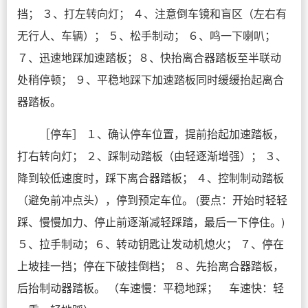
挡； ３、打左转向灯； ４、注意倒车镜和盲区（左右有
无行人、车辆）； ５、松手制动； ６、鸣一下喇叭；
７、迅速地踩加速踏板；８、快抬离合器踏板至半联动
处稍停顿； ９、平稳地踩下加速踏板同时缓缓抬起离合
器踏板。
［停车］ １、确认停车位置，提前抬起加速踏板，
打右转向灯； ２、踩制动踏板（由轻逐渐增强）； ３、
降到较低速度时，踩下离合器踏板； ４、控制制动踏板
（避免前冲点头），停到预定车位。 (要点：开始时轻轻
踩、慢慢加力、停止前逐渐减轻踩踏，最后一下停住。)
５、拉手制动；６、转动钥匙让发动机熄火； ７、停在
上坡挂一挡；停在下破挂倒档； ８、先抬离合器踏板，
后抬制动器踏板。 （车速慢：平稳地踩； 车速快：轻