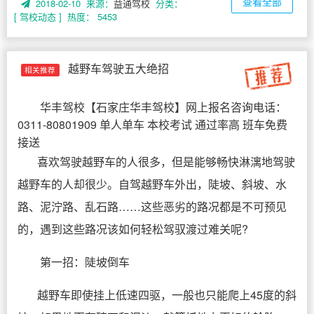
查看全部
2018-02-10 来源：
益通驾校
分类：
[ 驾校动态 ]
热度： 5453
越野车驾驶五大绝招
相关推荐
华丰驾校
【
石家庄华丰驾校
】网上报名咨询电话：
0311-80801909 单人单车 本校考试 通过率高 班车免费
接送
喜欢驾驶越野车的人很多，但是能够畅快淋漓地驾驶
越野车的人却很少。自驾越野车外出，陡坡、斜坡、水
路、泥泞路、乱石路……这些恶劣的路况都是不可预见
的，遇到这些路况该如何轻松驾驭渡过难关呢?
第一招：陡坡倒车
越野车即使挂上低速四驱，一般也只能爬上45度的斜