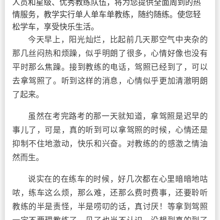
人员和星级、优秀教练队伍，将为您提供全面周到的热
情服务，教学实行单人单车单教练，随约随练。使您轻
松学车，享受快乐生活。
今天早上，阳光灿烂，比起前几天那空气中夹杂的
那几丝闷热和烦躁，似乎明朗了很多，心情好像也没有
平时那么焦躁。接到教练的电话，驾照已经到了，可以
去拿驾照了。听到这样的消息，心情似乎更加清澈明朗
了起来。
虽然在考完路考的那一天就知道，拿驾照是迟早的
事儿了，可是，真的听到可以拿驾照的时候，心情还是
抑制不住地激动，快乐和兴奋。对教练的的感激之情油
然而生。
说实在的在练车的时候，好几次都在心里暗暗地咕
哝，练车这么烦，那么难，还那么费时费事，还要聆听
教练的半是责怪，半是唠叨的话，真讨厌！等拿到驾照
一定不要理教练了，见了也当不认识。没想到真的到了