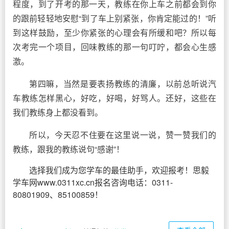
程度，到了开考的那一天，教练在你上车之前都会到你
的跟前轻轻地安慰“到了车上别紧张，你肯定能过的！”听
到这样鼓励，至少你紧张的心理会有所缓和吧？所以每
次考完一个项目，回味教练的那一句叮咛，都会心生感
激。
第四嘛，当然是要表扬教练的清廉，以前总听说汽
车教练怎样黑心，好吃，好喝，好骂人。还好，这些在
我们教练身上都没看到。
所以，今天忍不住要在这里说一说，赞一赞我们的
教练，跟我的教练说句“感谢”！
选择我们成为您学车的最佳助手，欢迎报考！思毅
学车网www.0311xc.cn报名咨询电话：0311-
80801909、85100859！