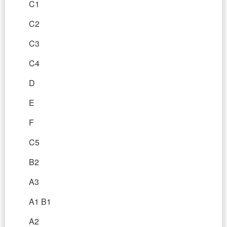
C1
C2
C3
C4
D
E
F
C5
B2
A3
A1 B1
A2