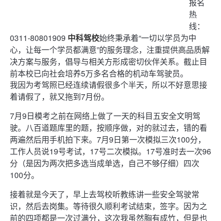
报名
热
线：
0311-80801909
中科驾校
始终秉承着“一切以学员为中
心，让每一个学员都满意”的服务理念，注重提供高品质解
决方案与服务，倡导与相关方形成密切伙伴关系。截止目
前本校已向社会培养5万多名合格的机动车驾驶员。
我因为考驾照已经连续请假很多个半天，所以不好意思接
着请假了，就又拖到7月份。
7月9日模考之前在网络上做了一天的科目五安全文明驾
驶。八百道题库里的题，按顺序做，对的就过去，错的看
两遍然后用手机拍下来。7月9日第一次模拟三次100分，
工作人员说19号考试，17号二次模拟。17号准时去一次96
分（是因为两次把多选当成单选，自己不够仔细）四次
100分。
接着就是今天了，早上去驾校听教练讲一些安全驾驶常
识，然后去岗集。等待很久顺利考试结束，签字。因为之
前的四项都是一次过满分，这次我虽然胸有成竹，但是也