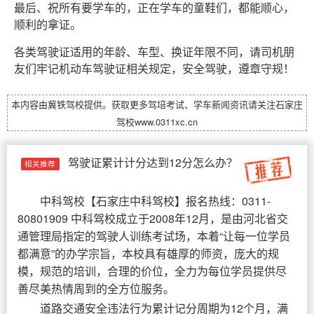
最后、祝所有要学车的，正在学车的童鞋们，都能顺心，
顺利的拿证。
各类驾驶证适用的年龄、车型、换证年限不同，请司机朋
友们牢记机动车驾驶证相关规定，安全驾驶，遵章守规！
本内容由
冀铁驾校
提供。获取更多驾培考试、学车新闻资讯请关注
石家庄
驾校
www.0311xc.cn
驾驶证累计计分达到12分怎么办？
相关推荐
中科驾校
【
石家庄中科驾校
】报名热线：0311-
80801909 中科驾校成立于2008年12月，是由河北省交
通管理局指定的驾驶人训练考试场，本着“让每一位学员
都满意”的办学宗旨，本校具有雄厚的师资，庞大的规
模，规范的培训，合理的价位，全力为每位学员提供尽
善尽美热情周到的全方位服务。
道路交通安全违法行为累计记分周期为12个月，满