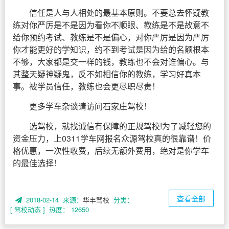
信任是人与人相处的最基本原则。不要总去怀疑教
练对你严厉是不是因为看你不顺眼、教练是不是故意不
给你预约考试、教练是不是偏心，对你严厉是因为严厉
你才能更好的学知识，约不到考试是因为给的名额根本
不够，大家都是交一样的钱，教练也不会对谁偏心。与
其整天疑神疑鬼，反不如相信你的教练，学习好真本
事。被学员信任，教练也会更尽职尽责！
更多学车杂谈请访问石家庄驾校！
选驾校，就找诚信有保障的正规驾校!为了减轻您的
资金压力，上0311学车网报名众源驾校真的很靠谱！价
格优惠，一次性收费，后续无额外费用，绝对是你学车
的最佳选择！
查看全部
2018-02-14 来源：
华丰驾校
分类：
[ 驾校动态 ]
热度： 12650