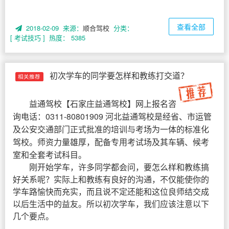
查看全部
2018-02-09 来源：
顺合驾校
分类：
[ 考试技巧 ]
热度： 5385
初次学车的同学要怎样和教练打交道？
相关推荐
益通驾校
【
石家庄益通驾校
】网上报名咨
询电话：0311-80801909 河北益通驾校是经省、市运管
及公安交通部门正式批准的培训与考场为一体的标准化
驾校。师资力量雄厚，配备专用考试场及其车辆、候考
室和全套考试科目。
刚开始学车，许多同学都会问，要怎么样和教练搞
好关系呢？实际上和教练有良好的沟通，不仅能使你的
学车路愉快而充实，而且说不定还能和这位良师结交成
以后生活中的益友。所以初次学车，我们应该注意以下
几个要点。