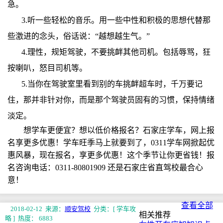
急。
3.听一些轻松的音乐。用一些中性和积极的思想代替那
些激进的念头，俗话说：“越想越生气。”
4.理性，规矩驾驶，不要挑衅其他司机。包括辱骂，狂
按喇叭，怒目司机等。
5.当你在驾驶室里看到别的车挑衅超车时，千万要记
住，那并非针对你，而是那个驾驶员固有的习惯，保持情绪
淡定。
想学车更便宜？想以低价格报名？石家庄学车，网上报
名享更多优惠！学车旺季马上就要到了，0311学车网掀起优
惠风暴，现在报名，享更多优惠！这个季节让你更省钱！报
名咨询电话：0311-80801909 还是石家庄省直驾校最合心
意！
查看全部
2018-02-12 来源：
顺安驾校
分类：[ 学车攻
相关推荐
略 ]
热度： 6883