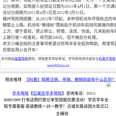
分。其中，驾驶人初领证日期至转年同日前一天为一个交通违
记分周期，如驾驶人初领证日期为2011年4月1日，那一个交通
法记分周期为2011年4月1日至2012年3月31日。
福州驾校网提醒：从2012年7月起，未申领机动车环保标志的
辆禁止上路。机动车“黄绿标”需粘贴于机动车前挡风玻璃内侧
上方，便于查验，禁止转让、转借、涂改、伪造。凡未贴标车
上路行驶一经查处，将罚款200元，但不做扣分处理。
本文小编总结的注意事项希望对您驾车安全起到帮助，希望驾
员朋友用心去开车！
本内容由
省直驾校
提供。获取更多驾培考试、学车新闻资讯请关注
石家庄驾校
www.0311xc.cn
相关推荐
【科普】驾照注销、吊销、撤销到底有什么区别？
华丰驾校
【
石家庄华丰驾校
】咨询电话：0311-
80801909 打电话预约登记享受团报优惠活动！学员学车全
程专属客服 星级教练一对一教学！古城东路谈固大街交口
主编说