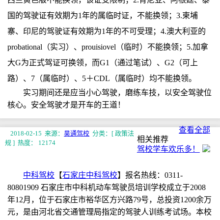
国的驾驶证有效期为1年的属临时证，不能换领；3.柬埔
寨、印尼的驾驶证有效期为1年的不可受理；4.澳大利亚的
probational（实习）、prouisiovel（临时）不能换领；5.加拿
大G为正式驾证可换领，而G1（通过笔试）、G2（可上
路）、7（属临时）、5＋CDL（属临时）均不能换领。
实习期间还是应当小心驾驶，磨练车技，以安全驾驶位
核心。安全驾驶才是开车的王道！
查看全部
2018-02-15 来源：
昊通驾校
分类：[ 政策法
相关推荐
规 ]
热度： 12174
驾校学车欢乐多！
中科驾校
【
石家庄中科驾校
】报名热线：0311-
80801909 石家庄市中科机动车驾驶员培训学校成立于2008
年12月，位于石家庄市裕华区方兴路79号，总投资1200余万
元，是由河北省交通管理局指定的驾驶人训练考试场。本校