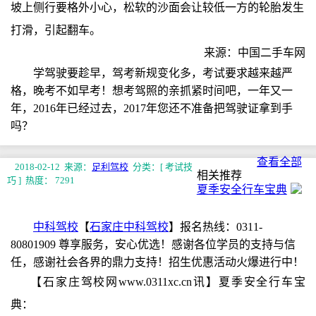
坡上侧行要格外小心，松软的沙面会让较低一方的轮胎发生
打滑，引起翻车。
来源：中国二手车网
学驾驶要趁早，驾考新规变化多，考试要求越来越严
格，晚考不如早考！想考驾照的亲抓紧时间吧，一年又一
年，2016年已经过去，2017年您还不准备把驾驶证拿到手
吗？
查看全部
2018-02-12 来源：
足利驾校
分类：[ 考试技
相关推荐
巧 ]
热度： 7291
夏季安全行车宝典
中科驾校
【
石家庄中科驾校
】报名热线：0311-
80801909 尊享服务，安心优选！感谢各位学员的支持与信
任，感谢社会各界的鼎力支持！招生优惠活动火爆进行中！
【石家庄驾校网www.0311xc.cn讯】夏季安全行车宝
典：