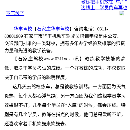
教练把手机放在“车库”
边线上，学员倒车再也
不压线了
华丰驾校
【
石家庄华丰驾校
】咨询电话：0311-
80801909 石家庄市华丰机动车驾驶员培训学校是由公安、
交通部门批准的一类驾校，拥有多年办学经验及雄厚的师资
力量和先进的教学设备。
【石家庄驾校www.0311xc.cn讯】教练教学技能的高
低，取决于学员考试的成绩。一个好教练的成功，不仅仅取
决于自己带的学员的聪明程度。
这几天去驾校练车，总是被教练训骂。一方面因为天气
炎热，每个人都心浮气躁；另一方面因为我们这组学员学习
效果很不好，几乎每个学员在“入库”的时候，都会压线。特
别是有几个学员，教练在指点的时候，他们总是爱听不听，
还喜欢拿着手机捣鼓来捣鼓去。