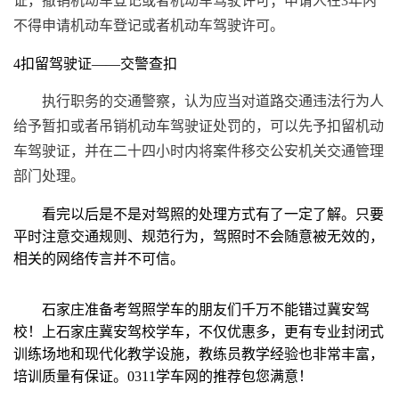
证，撤销机动车登记或者机动车驾驶许可；申请人在3年内
不得申请机动车登记或者机动车驾驶许可。
4扣留驾驶证——交警查扣
执行职务的交通警察，认为应当对道路交通违法行为人
给予暂扣或者吊销机动车驾驶证处罚的，可以先予扣留机动
车驾驶证，并在二十四小时内将案件移交公安机关交通管理
部门处理。
看完以后是不是对驾照的处理方式有了一定了解。只要
平时注意交通规则、规范行为，驾照时不会随意被无效的，
相关的网络传言并不可信。
石家庄准备考驾照学车的朋友们千万不能错过冀安驾
校！上石家庄冀安驾校学车，不仅优惠多，更有专业封闭式
训练场地和现代化教学设施，教练员教学经验也非常丰富，
培训质量有保证。0311学车网的推荐包您满意！