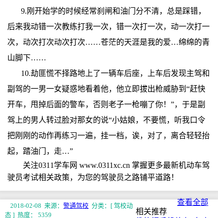
9.刚开始学的时候经常刹闸和油门分不清，总是踩错，
后来我动错一次教练打我一次，错一次打一次，动一次打一
次，动次打次动次打次……苍茫的天涯是我的爱…绵绵的青
山脚下……
10.劫匪慌不择路地上了一辆车后座，上车后发现主驾和
副驾的一男一女疑惑地看着他，他立即拔出枪威胁到“赶快
开车，甩掉后面的警车，否则老子一枪嘣了你！”，于是副
驾上的男人转过脸对那女的说“小姑娘，不要慌，听我口令
把刚刚的动作再练习一遍，挂一档，诶，对了，离合轻轻抬
起，踏油门，走…”
关注0311学车网 www.0311xc.cn 掌握更多最新机动车驾
驶员考试相关政策，为您的驾驶员之路铺平道路！
查看全部
2018-02-08 来源：
警通驾校
分类：[ 驾校动
相关推荐
态 ]
热度： 5359