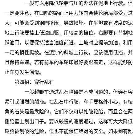
一般可以用降低轮胎气压的办法在泥地上行驶。但
一定要注意，在凹陷的路面上用力转向会使轮胎局部受力过
大，可能会受到钢圈挤压，导致损坏。在平坦或有坡度的泥
地上行驶要挂上低速四驱，用较高的挡位。右脚要有节制地
踩油门，以便保持适当速度前进。上坡时应提前加速，利用
一定的惯性爬坡。在泥泞的斜坡上行驶，应该使用低挡，并
且保持车速。若有前车的车轮印最好要跟着走，这样能够防
止车身发生溜滑。
第四招：穿行乱石
一般越野车通过乱石障碍是不成问题的，但碎石容
易引起强烈的颠簸。在乱石中行驶，车手要格外小心，有棱
角的石头是最危险的，它们不仅可以扎破轮胎，而且会在两
侧胎壁上划出口子。要以较慢的速度通过，这样可大大降低
轮胎被划破的危险，但也不能保证绝对的安全。如果到有乱