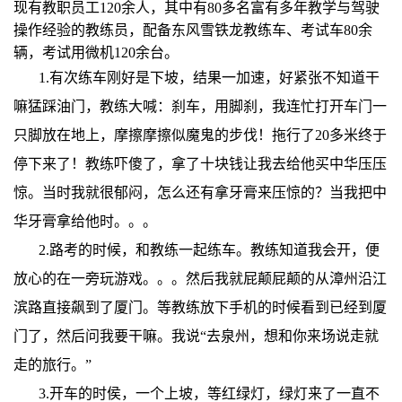
现有教职员工120余人，其中有80多名富有多年教学与驾驶
操作经验的教练员，配备东风雪铁龙教练车、考试车80余
辆，考试用微机120余台。
1.有次练车刚好是下坡，结果一加速，好紧张不知道干
嘛猛踩油门，教练大喊：刹车，用脚刹，我连忙打开车门一
只脚放在地上，摩擦摩擦似魔鬼的步伐！拖行了20多米终于
停下来了！教练吓傻了，拿了十块钱让我去给他买中华压压
惊。当时我就很郁闷，怎么还有拿牙膏来压惊的？当我把中
华牙膏拿给他时。。。
2.路考的时候，和教练一起练车。教练知道我会开，便
放心的在一旁玩游戏。。。然后我就屁颠屁颠的从漳州沿江
滨路直接飙到了厦门。等教练放下手机的时候看到已经到厦
门了，然后问我要干嘛。我说“去泉州，想和你来场说走就
走的旅行。”
3.开车的时侯，一个上坡，等红绿灯，绿灯来了一直不