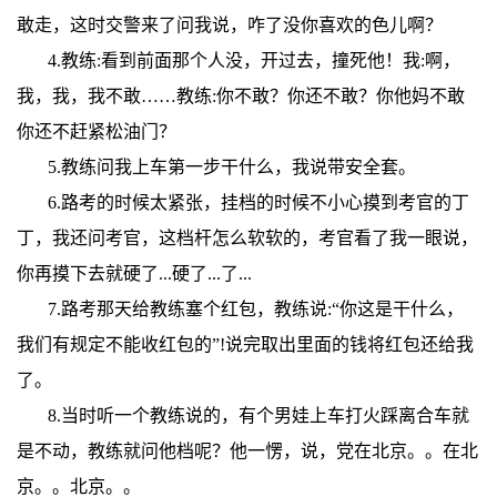
敢走，这时交警来了问我说，咋了没你喜欢的色儿啊？
4.教练:看到前面那个人没，开过去，撞死他！我:啊，
我，我，我不敢……教练:你不敢？你还不敢？你他妈不敢
你还不赶紧松油门？
5.教练问我上车第一步干什么，我说带安全套。
6.路考的时候太紧张，挂档的时候不小心摸到考官的丁
丁，我还问考官，这档杆怎么软软的，考官看了我一眼说，
你再摸下去就硬了...硬了...了...
7.路考那天给教练塞个红包，教练说:“你这是干什么，
我们有规定不能收红包的”!说完取出里面的钱将红包还给我
了。
8.当时听一个教练说的，有个男娃上车打火踩离合车就
是不动，教练就问他档呢？他一愣，说，党在北京。。在北
京。。北京。。