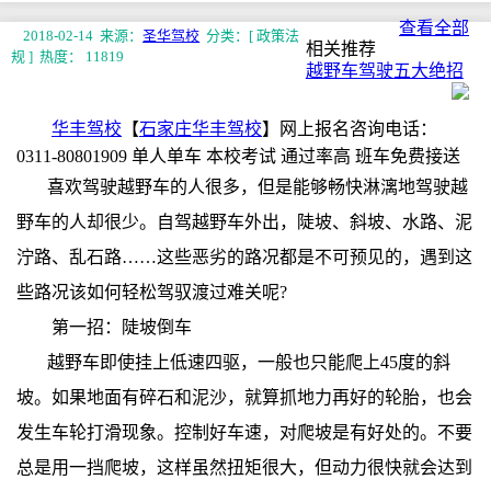
查看全部
2018-02-14 来源：
圣华驾校
分类：[ 政策法
相关推荐
规 ]
热度： 11819
越野车驾驶五大绝招
华丰驾校
【
石家庄华丰驾校
】网上报名咨询电话：
0311-80801909 单人单车 本校考试 通过率高 班车免费接送
喜欢驾驶越野车的人很多，但是能够畅快淋漓地驾驶越
野车的人却很少。自驾越野车外出，陡坡、斜坡、水路、泥
泞路、乱石路……这些恶劣的路况都是不可预见的，遇到这
些路况该如何轻松驾驭渡过难关呢?
第一招：陡坡倒车
越野车即使挂上低速四驱，一般也只能爬上45度的斜
坡。如果地面有碎石和泥沙，就算抓地力再好的轮胎，也会
发生车轮打滑现象。控制好车速，对爬坡是有好处的。不要
总是用一挡爬坡，这样虽然扭矩很大，但动力很快就会达到