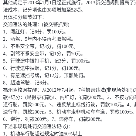
其他规定于2013年1月1日起正式施行。2013新交通规则提高了
法成本，记分项也由38项增加至52项。
具体扣分细节如下：
交通违法的处理：(被交警抓到)
1、闯红灯，记6分，罚100元。
2、酒驾，5年内不得再考取驾照。
3、不系安全带，记3分，罚100元。
4、副驾不系安全带，记1分，罚50元。
5、行驶途中拨打手机，记3分，罚100元。
6、行驶途中抽烟，记1分，罚100元。
7、有意遮挡号牌，记12分，顶额处罚。
8、超速驾驶，记6分。
福州驾校网提醒：从2012年7月起，7种摄录违法(非现场处罚)
款+记分：(是摄录罚款)1、闯红灯，罚款200元.。2、不按导向
道行驶，罚款200元。3、违反禁止标线行驶，罚款100元。4、
速行车，罚款200元。5、机动车走非机动车车道，罚款100元
6、逆行，罚款200元。7、违停车，罚款200元。
下述非现场处罚交通违法记6分：
1、机动车行驶超过规定时速50%以上