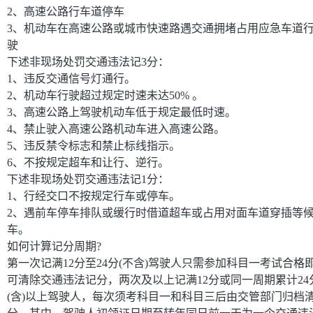
2、高速公路行车道停车
3、机动车在高速公路或城市快速路遇交通拥堵占用应急车道
驶
下述非现场处罚交通违法记3分：
1、违反交通信号灯通行。
2、机动车行驶超过规定时速未达50% 。
3、高速公路上驾驶机动车低于规定最低时速。
4、禁止驶入高速公路机动车进入高速公路。
5、违反禁令标志和禁止标线指示。
6、不按规定超车和让行、逆行。
下述非现场处罚交通违法记1分：
1、行经交口不按规定行车或停车。
2、遇前车停车排队或缓行时借道超车或占用对面车道穿插等
车。
如何计算记分周期?
第一次记满12分至24分(不含)驾驶人只需参加科目一考试合格
可清除交通违法记分，两次及以上记满12分或同一周期累计24
(含)以上驾驶人，每次须考科目一和科目三后由交管部门归档