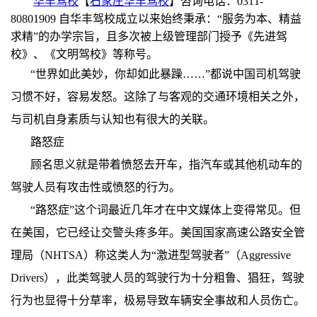
华丰驾校
【
石家庄华丰驾校
】咨询电话：0311-
80801909 自华丰驾校成立以来始终秉承：“服务为本、精益
求精”的办学宗旨，且多次被上级管理部门授予《先进驾
校》、《文明驾校》等称号。
“世界如此美妙，你却如此暴躁……”都说中国司机驾驶
习惯不好，容易发怒。这除了与客观的交通环境相关之外，
与司机自身素质与认知也有很大的关联。
路怒症
顾名思义就是带着愤怒去开车，指汽车或其他机动车的
驾驶人员有攻击性或愤怒的行为。
“路怒症”这个词最近几年才在中文媒体上变得常见。但
在美国，它已经让交警头疼多年。美国国家高速公路安全管
理局（NHTSA）称这类人为“激进型驾驶者”（Aggressive
Drivers），此类驾驶人员的驾驶行为十分粗鲁、猖狂，驾驶
行为也显得十分草率，极易导致车辆安全事故和人员伤亡。