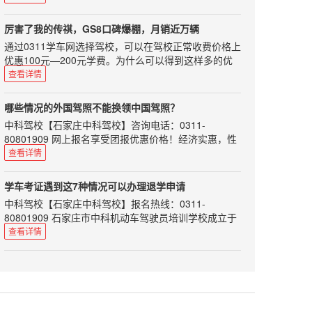
是对于汽车教练来说，今年势必不容易。在这个时候，
师资力量雄厚，配备专用考试场及其车辆、候考室和全
平均速度基本保持在60km/h左右，没有经过拥堵路
到驾驶证，不要犯同样的错误，走弯路！
请珍惜那些愿意还挥汗如雨为学员当教练的人吧！那么
套考试科目。刚开始学车，许多同学都会问，要怎么样
段。 在第一段续航测试的过程中，暖风并非全程开启，
今年的教练到底难在哪里呢，听小编来给你分析分析：
厉害了我的传祺，GS8口碑爆棚，月销近万辆
和教练搞好关系呢？实际上和教练有良好的沟通，不仅
属于间歇使用，温暖了就关上，冷了就打开。全程所用
1学员对自学直考存在误读去年，关于驾考的改革《意
通过0311学车网选择驾校，可以在驾校正常收费价格上
能使你的学车路愉快而充实，而且说不定还能和这位良
时间约为50分钟（期间有停车等待交通信号灯的时
见》出台后，推出了以自学直考为主的驾考改革措施。
优惠100元—200元学费。为什么可以得到这样多的优
师结交成以后生活中的益友。所以初次学车，我们应该
间），暖风使用时间大约在15分钟左右。 到达目的地
这一下子在学员里面炸开了锅，不管是已经报名的学员
惠呢？本网站作为地方性的学车报名行业网站长期与全
查看详情
注意以下几个要点。尊重初见教练员应该穿戴整齐，给
后车辆显示的剩余续航里程为128km，车辆实际行驶的
还是有意向报名的学员，心里都开始小小的盘算起来。
市多家驾校做宣传和招生工作，与石家庄驾校长期建立
教练员留下一个精明干练的印象。而且整齐的着装为你
里程为37.6公里，车辆总里程显示398km。通过计算，
而且关于自学直考，网上媒体众说纷纭，许多媒体片面
起来的稳定合作关系，形成一个组团报名的形式，驾校
加分的同时也表明你足够对教练员尊重。在刚开始学车
车辆行车电脑显示的续航里程减少了51km。车辆实际
哪些情况的外国驾照不能换领中国驾照？
报导可以脱离驾校，自己参加考试；但实际情况是什么
会让利给我们最大的促销价格，所以相比单人普通报名
的过程中说话和行为举止都应该保持礼貌，像对待老师
行驶的里程为37.6km，两者之间相差13.4公里。 随后
中科驾校【石家庄中科驾校】咨询电话：0311-
样呢，大家都不清楚。2居住证改革导致招生难最近，
可以得到更多的优惠。可以说在7座大型SUV里面，传
一样对待你的教练。虽然教练员做的是服务行业，但是
返程也做了续航里程的测试，起点为长阳首创奥特莱
80801909 网上报名享受团报优惠价格！经济实惠，性
全国很多个省份都在积极开展居住证，这本来是件好
祺销量上就已经跟上了丰田汉兰达、福特锐界的脚步，
如果你能做到对教练尊敬，教练会感觉你是一个很不错
斯，终点为朝阳公园南门。返程过程中，车辆同样处于
价比超高！持有国际驾照，能否在中国开车呢？交警部
事，更加规范了。但是这件事情遇到考驾照，却也让我
查看详情
形成三强鼎立的中大型SUV市场格局，成为真正能与合
的年轻人。理解教练员可能在平时的生活中犯一些小小
D挡，我想的是全程都不使用暖风来为大家进行测试，
门表示：持国际驾照在中国开车，仍将被视为无证驾
们汽车教练们有苦说不出。自1月份之后，想要报名学
资抗衡的中国品牌高端SUV。 2016年对于广汽传祺来
的错误，这个时候作为学员应该去了解原因理解你的教
可是在行驶了一半的时候，不争气的苹果手机被冻没电
驶。在中国境内驾驶机动车必须申领中国机动车驾驶
车也要过居住证的槛，限定必须满半年登记才可取得居
说是丰收的一年，品牌总销量超过38万辆，同比大增
学车考证遇到这7种情况可以办理退学申请
练，而不是一味埋怨或者和你的教练对着干。教练员整
了。为了拍摄照片采集素材，所以我将暖风开启，把手
证。“国际驾照并不是驾照，只是驾照的多语言翻译文
住证，让许多人的学车计划搁浅。异地学车这件事情本
96%，远超行业平均增长水平。日前，广汽传祺公布了
中科驾校【石家庄中科驾校】报名热线：0311-
天工作十几个小时，重复性的工作，工作环境又很差，
机放在出风口旁取暖，期间使用暖风大约5分钟左右，
件，也可以说是一个具有多国语言的驾照公证件。”深
来就挺头疼的，现在更是难上加难，很多有意向的学员
最新的销售数据，在刚过去的1月份，广汽传祺销量劲
80801909 石家庄市中科机动车驾驶员培训学校成立于
难免会有一些脾气，这个时候你应该练好自己的车，理
待手机正常开机后我就把暖风关掉了。 由于返程时间较
圳交警介绍，根据联合国陆路交通国际条约，授权相关
也被这道门槛挡在了门外。3教练员从业资格认定被取
增31.4%，其中上市不久的七座SUV传祺GS8表现出
2008年12月，位于石家庄市裕华区方兴路79号，总投
解理解你的教练。想想一下，如果自己的父母这么累，
查看详情
晚，北京市内道路通畅，车辆基本以D挡模式下限制的
的国际组织签发给已经在该国拥有驾照的驾驶员，主要
消还有一件事情，其实是对我们教练的巨大改革，那就
色，单月销量达9418辆，占总销量超2成 不再是单骑走
资1200余万元，是由河北省交通管理局指定的驾驶人训
你会不会还会去一直抱怨他们？信任信任是人与人相处
最高速度75km/h行驶。最后到达朝阳公园时，车辆行
目的是为消除司机在国外驾车时，由于各国对驾照有不
是国家取消机动车驾驶培训教练员从业资格证认定，换
天下的传祺，GS8成为又一主力军 其16.38-25.98万的
练考试场。本校现有教职员工120余人，其中有80多名
的最基本原则。不要总去怀疑教练对你严厉是不是因为
车电脑显示的剩余续航里程为67km，车辆实际行驶了
同要求而遇到的障碍。“我国没有加入联合国道路交通
句话说，这就意味着教练证以后可能变得越来越不值
售价，刚出来的时候很多人都担心传祺GS8能不能做好
富有多年教学与驾驶操作经验的教练员，配备东风雪铁
看你不顺眼、教练是不是故意不给你预约考试、教练是
79.4km，总续航里程减少了112公里，两者之间相差
公约，所以，持有国际驾照在我国并不能开车。”
钱。如果进一步放宽要求，人人皆可做教练，那当初辛
这个自主品牌的排头兵，现在来看，一点都没让我们失
龙教练车、考试车80余辆，考试用微机120余台。 大家
不是偏心，对你严厉是因为严厉你才能更好的学知识，
32.6公里。 后半段测试共计行驶了41.8公里，行车电脑
深圳交警介绍，以下情况不可换领中国驾照：1.新西兰
辛苦苦考来的教练证用来干什么？学员也不够认可你
望。去年10月底上市以来，其11月销量为2505辆，12
在学车过程中，经常会出现部分学员不满意驾校，或者
约不到考试是因为给的名额根本不够，大家都是交一样
减少了61公里，主要原因是使用了暖风5分钟，并且在
黄色版不能换领，该证受限制；2.肯尼亚、阿根廷、泰
呀！看完了上面的三点，是不是即使是个局外人，也能
月销量6505辆，到了今年的1月份直接卖了9418辆。可