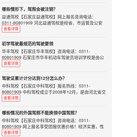
师资力量雄厚，配备专用考试场及其车辆、候考室和全
差价
套考试科目。
也许确实会有这样的情况：部分驾校的场地较便宜、或
哪些情形下，驾照会被注销？
是驾校部分让利，从而使其驾考价格低于当地平均水平
驾校、教练之于学车的学员，教练则显得格外重要。一
益通驾校
【
石家庄益通驾校
】网上报名咨询电话：
几百块，但是这种上千块的报价落差可能会存在猫腻
个好的教练不仅能让我们学习到考试技巧，还能在他的
0311-80801909 河北益通驾校是经省、市运管及公安
身上学习到正确的驾驶心得。教练水平高低，可以决定
所以，学车的话，看驾校的报价，更需要的看的是总
交通部门正式批准的培训与考场为一体的标准化驾校。
查看详情
学员技术掌握及拿照速度，所以说选对教练很重要!
价。
师资力量雄厚，配备专用考试场及其车辆、候考室和全
这里先列举一些靠谱的好教练的标准：对待学员耐心细
可能你是第一次报名，你身...
套考试科目。
心有责任感；学员难免犯错，对待学员不大吼大叫变相
初学驾驶最规范的驾驶要领
羞辱；不会向学员收取“好处”；不势力，对每位学员一
机动车驾驶人具有下列情形之一的，车辆管理所应当注
华丰驾校
【
石家庄华丰驾校
】咨询电话：0311-
视同仁；诙谐幽默…
销其机动车驾驶证：
80801909 石家庄市华丰机动车驾驶员培训学校是由公
如何挑选好教练，可谓是困扰广大学员的重要难题了，
一、死亡的；
安、交通部门批准的一类驾校，拥有多年办学经验及雄
查看详情
好教练就如好对...
二、身体条件不适合驾驶机动车的；
厚的师资力量和先进的教学设备。
三、提出注销申请的；
本文给初学驾驶的朋友介绍一些最规范的驾驶要领，希
驾驶证累计计分达到12分怎么办？
四、丧失民事行为能力，监护人提出注销申请的；
望对大家有所帮助！
中科驾校
【
石家庄中科驾校
】报名热线：0311-
五、超过机动车驾驶证有效期一年以上未换证的；
［离合器踏板］ 将左脚掌置于踏板中央，踩时一下踩到
80801909 中科驾校成立于2008年12月，是由河北省交
底，抬时自然将膝盖上抬。脚跟一般离开地板，主要以
六、年龄在60周岁以上，在一个记分周期结束后一年内
通管理局指定的驾驶人训练考试场，本着“让每一位学
查看详情
脚腕和小腿来完成，不许以脚跟为轴。
未提交身体条件证明的；或者持有大型客车、牵引车、
员都满意”的办学宗旨，本校具有雄厚的师资，庞大的
城市公交车、中型客车、大型货车、无轨电车、有轨电
［加速踏板］ 将右脚跟置于地面，稍向右正对踏板。以
规模，规范的培训，合理的价位，全力为每位学员提供
车准驾车型，在两个记分周期结束后一年内未提交身体
哪些情况的外国驾照不能换领中国驾照？
右脚跟为支点脚掌轻轻用力踩踏（平稳地踩下和抬
尽善尽美热情周到的全方位服务。
条件证明；或者持...
起）。
中科驾校
【
石家庄中科驾校
】咨询电话：0311-
道路交通安全违法行为累计记分周期为12个月，满分为
［制动器踏板］ 将右脚掌置于制动踏板中央，逐渐用力
80801909 网上报名享受团报优惠价格！经济实惠，性
12分，从机动车驾驶证初次领取之日起计算。如果驾驶
踩（平稳地），仍以右脚跟为轴。（不可以看，必须条
价比超高！
查看详情
证累计计分达到12份该怎么办呢？
件反射式地迅速操作。）