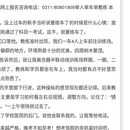
上报名咨询电话：0311-80801909单人单车单教练 本
家都知道，没上过车的新手当听说要练车了的时候是什么心情：激
刚刚通过了科目一考试，这不，就要练车了。
门口等他。教练准时出现，我们一车4人上车前往训练场。
常偏僻的地方，环境倒是十分的优美，四周树木繁茂。
告诉完后，就让我离合器半联动绕训练场转圈，一圈、二
点烦了，教练和学员都坐在车上，我当时都有点不好意思
有点熟悉了。
的手里脚下行进，这种操纵的感觉现在都还记得。后来教
。主要是学习如何看左右后视镜，调整方向，记住了：“镜
。”一上午很快就过去了。
送回了学校医院的后门。说他会联系我的，让我等他电话。
越来越严格，晚考不如早考！想考驾照的亲抓紧时间吧，