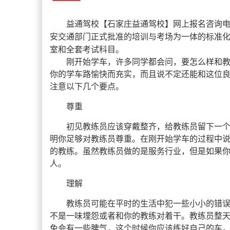
益通驾校
【
石家庄益通驾校
】网上报名咨询电话
安交通部门正式批准的培训与考场为一体的标准
室和全套考试科目。
刚开始学车，许多同学都会问，要怎么样和
你的学车路愉快而充实，而且说不定还能和这位
注意以下几个要点。
尊重
初见教练员应该穿戴整齐，给教练员留下一
明你足够对教练员尊重。在刚开始学车的过程中
的教练。虽然教练员做的是服务行业，但是如果
人。
理解
教练员可能在平时的生活中犯一些小小的错
不是一味埋怨或者和你的教练对着干。教练员整
免会有一些脾气，这个时候你应该练好自己的车