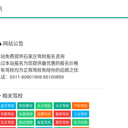
讯
网站公告
本站免费提供石家庄驾校报名咨询
通过本站报名为您提供最优惠的报名价格
所有驾校均为正规驾校免除你的后顾之忧
话：0311-80801909 85100859
相关驾校
蓝天驾校
零创惠安
大众驾校
大正驾校
中科驾校
名都驾校
永泰驾校
蓝鹰驾校
冀铁驾校
江达驾校
石太驾校
凯达驾校
省直驾校
冀安驾校
东方时尚