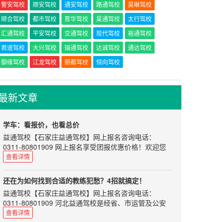
警安驾校
顺安驾校
通安驾校
路通驾校
昊琳驾校
顺合驾校
都市驾校
育华驾校
昊通驾校
太行驾校
汇通驾校
平安驾校
交通驾校
现代驾校
裕通驾校
君道驾校
大兴驾校
瑞通驾校
达诚驾校
通达驾校
御缘驾校
江龙驾校
丽都驾校
恒向驾校
最新文章
学车：看报价，也看总价
益通驾校
【
石家庄益通驾校
】网上报名咨询电话：
0311-80801909 网上报名享受团报优惠价格！欢迎您
来河北益通驾校学车！训练场地教学科目齐全，统一按
查看详情
考试中心考试标准设置。
部分地区存在这样的现象：可能当地的平均费用是
还在为如何找到合适的教练犯愁？4招就搞定！
5000，但是有的驾校报价却在4000左右徘徊。撇开其
益通驾校
【
石家庄益通驾校
】网上报名咨询电话：
所在驾校可能比较偏，场地、人工成本比较低外，有没
0311-80801909 河北益通驾校是经省、市运管及公安
有可能存在恶意竞争的情况。即：为了先圈学员进来，
交通部门正式批准的培训与考场为一体的标准化驾校。
查看详情
然后再以“接送费”、“插队费”等各种名目来征收其中的