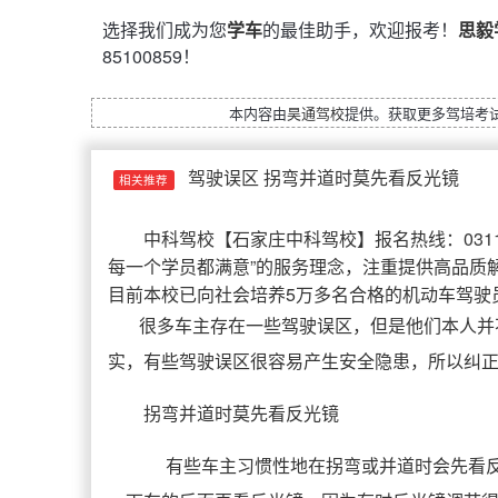
选择我们成为您
学车
的最佳助手，欢迎报考！
思毅
85100859！
本内容由
昊通驾校
提供。获取更多驾培考
驾驶误区 拐弯并道时莫先看反光镜
相关推荐
中科驾校
【
石家庄中科驾校
】报名热线：031
每一个学员都满意”的服务理念，注重提供高品质
目前本校已向社会培养5万多名合格的机动车驾驶
很多车主存在一些驾驶误区，但是他们本人并
实，有些驾驶误区很容易产生安全隐患，所以纠
拐弯并道时莫先看反光镜
有些车主习惯性地在拐弯或并道时会先看反