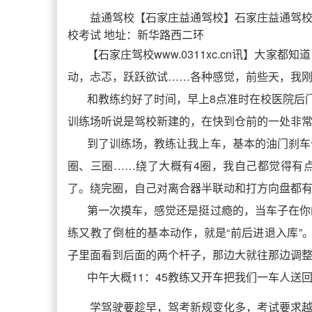
益通驾校
【
石家庄益通驾校
】石家庄益通驾校网
校考试 地址：新华路西二环
【石家庄驾校www.0311xc.cn讯】大
动，忐忑，跃跃欲试……各种感觉，前些天，我
和教练约好了时间，早上8点准时在校医院后
训练场听说是驾校新建的，在快到仓前的一处非
到了训练场，教练让我上车，基本的油门刹车
圈、三圈……绕了大概有4圈，我自己都觉得有
了。绕完圈，自己对离合器半联动和打方向盘都
第一次摸车，感觉还是挺过瘾的，当车子在你
练又教了倒桩的基本动作，就是“前后进退入库”
子里面看到后面的两个杆子，那边大就往那边调整
中午大概11：45教练又开车把我们一车人
学驾驶要趁早，驾考新规变化多，考试要求