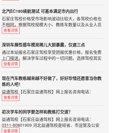
不能制造、生产、进口、售卖了。要是你买到的是国四
情服务，教学实行单人单车单教练，随约随练。使您轻
上，70周岁以下；2.申请低速载货汽车、三轮汽车、普
标准的车，那你的新车就不能上牌了。 那怎么样可以查
松学车，享受快乐生活。我已经考了两次了，结果还没
通三轮摩托车、普通二轮摩托车或者轮式自行机械车准
北汽EC180续航测试 可基本满足市内出行
询自己买的车是不是国五车呢?当然最直接快捷的方法
过，真的很伤心，不过，我也从中悟出了一些道理。本
驾车型的，应当在18周岁以上，60周岁以下；3.申请城
石家庄驾校价格受市场影响波动比较大，各驾校价格也
就是问商家，不过你要是想自己查的那，那也可以拍下
人情况本人身高只有一米六0，所以每次考试座椅都向
市公交车、中型客车、大型货车、无轨电车或者有轨电
不相同，根据驾校规模大小、教练车数量以及从业人员
汽车的铭牌，记录下"整车型号"和"发动机型号";然后上
前移动很多，本人是近视眼400多度带上眼镜才能勉强
车准驾车型的，应当在21周岁以上，50周岁以下；4.申
业务水平会有一定浮动，希望准备学车的朋友根据自身
国家环境保护部机动车环保网进行查询，就可以知道你
查看详情
看到地线，所以后视镜要调的非常好才行。而我这两次
请牵引车准驾车型的，应当在24周岁以上，50周岁以
情况选择正规驾校，以免在学车过程中遇到不必要的烦
要买的车是不是国五车了。 那国四的车还能转让卖出
考试后视镜都调的不好，别的人给我调，对我来讲没
下；5.申请大型客车准驾车型的，应当在26周岁以上，
恼。如果您选择驾校时不知从何处下手可以来电咨询我
吗?在正常情况下，国四的二手车是能在本市进行过户
用，只有自己调好。座椅前移可能导致教练讲的看点不
深圳车展性感车模吴稀儿大胆暴露，仅遮三点
50周岁以下。因此如果您年满60周岁，可以申请小型汽
们，咨询电话：0311-80801909、85100859，报名选
转让的，部分地区也能跨省或跨市转让。不过根据相关
同而造成入库失败，看点有可能要后移。高度近视使我
通过本站报名石家庄驾校享受团报优惠价格，报名免费
车、小型自动挡汽车、轻便摩托车准驾，这样学完车之
驾校免费咨询，学车考驾照全程指导！在昨天晚上我对
规定，国四车不能买到大气污染防治重点的地区，比如
看地线吃力反映变慢，也会造成入库失败。平时练车轻
上门接送，解决学车过程中的一切问题。选择驾校其实
后代步问题就可以很快得到解决，不过很多驾校目前对
北汽EC180这款车型进行了续航里程的测试，我的出发
京津冀、长三角和珠三角等地区。那国五标准实施后，
松所以基本上倒库成功，考试紧张而导致失败。没事，
很简单：不管您何种的要求，我们都能为您选择最合适
于50周岁以上的学员有一定的制约，比如说加收学费，
查看详情
地点是十里河地铁站，目的地是房山区长阳镇首创奥特
国四车会降价吗?按理说商家们为了处理国四车的库
加油，我相信自己可以，最后，相信自己一定行。凯达
的驾校！我们的口号：务实、高效、诚信。报名驾校免
请您在报考前向驾校咨询清楚。 1217驾驶学院是国内
莱斯，地图显示全程34公里大约需要50分钟左右。随后
存，是会降价的，不过这还是要看各地区的商家们会怎
驾校服务好通过率高，网上预约报名更优惠！学车选驾
费咨询电话：0311-80801909、85100859！根绝社会
领先的学车平台，获得了国内知名风险投资的关注，能
返程也做了续航里程的测试，起点为长阳首创奥特莱
么做。虽然是可以在国五出台之前抢购一辆国四车，可
现在汽车教练越来越不好做了，好好珍惜还愿意当你教
校，看重的是什么？价格？服务？还是通过率？这些都
朋友所述，本站小编认真总结认为裕兴驾校是一所性价
帮您一分钟内挑到好的教练，目前受到很多学员的青
斯，终点为朝阳公园南门。 在昨
是如果你不打算将它开到报废的话，那还是买国五车比
练的人吧！
非常重要！0311学车网www.0311xc.cn推荐您选择石家
比较高的驾校，值得大家选择。选择我们包年满意！严
睐。0311学车网接到过很多的学员的电话说在最简单的
天晚上我对北汽EC180这款车型进行了续航里程的测
较好。那进口车都符合国五标准码?目前大部分的进口
益通驾校【石家庄益通驾校】网上报名咨询电话：
庄凯达驾校，相信一定不会让你失望的！想要找一所既
格按照物价部门的核定收费的，一次性收费，绝无隐性
项目失误了或者在考试中根本不知道该如何操作了，这
试，我的出发地点是十里河地铁站，目的地是房山区长
车排放标准都是符合国五标准的，可是如果完全放开进
0311-80801909 益通驾校配有全新的“雪铁龙”轿车30
优惠，服务又好，通过率又高的驾校，还真应该好好选
查看详情
收费。如果在学车过程中，遇到有个别教练员向学员
本都是可以避免的，最后都挂在了心理问题，总结来说
阳镇首创奥特莱斯，地图显示全程34公里大约需要50分
口车的话，可能会有中东(尚还采取欧四标准)和不是很
部、“夏利”30部、“东风”标准教练车6部，占地150余
择一下！石家庄学车，就选0311学车网！价格优惠，服
“吃、拿、卡、要”，可进行举报，一经查实，将严惩不
驾考调整心态最为关键！
钟左右。 测试时间是昨晚下班后，车辆电量处于满电状
发达地区的进口车进入中国，因此这也不是能完全保证
亩，配备理论教室、模拟驾驶教室等各项教学管理设施
务好，保证质量，通过率高！
怠。
初次学车的同学要怎样和教练打交道？
态，行车电脑显示的续航里程为179km。车辆总行驶里
的。因此实施国五标准之后，最好不要再买低于国五标
设备。小编说2016年刚刚过半，大家都能看出来，今年
益通驾校【石家庄益通驾校】网上报名咨询电话：
程为361公里。记录完数据之后将小计里程清零开始今
准的汽车了，否则最后还是自己吃亏。中科驾校温馨提
在机动车驾驶证考试这件事情上改革不断。这件事情，
0311-80801909 河北益通驾校是经省、市运管及公安
天的测试。 行驶路线并非导航所示，是根据自己熟悉的
醒：请广大学车爱好者结合自己的实际情况，比照本文
其实对于学员和汽车教练，都是让人措手不及的。特别
交通部门正式批准的培训与考场为一体的标准化驾校。
路线来走的。在整个测试过程中，车辆一直处于D挡，
查看详情
看看自己是否存在类似问题，思毅学车网希望您早日拿