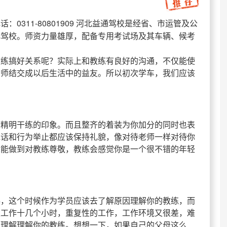
：0311-80801909 河北益通驾校是经省、市运管及公
化驾校。师资力量雄厚，配备专用考试场及其车辆、候考
教练搞好关系呢？实际上和教练有良好的沟通，不仅能使
良师结交成以后生活中的益友。所以初次学车，我们应该
个精明干练的印象。而且整齐的着装为你加分的同时也表
说话和行为举止都应该保持礼貌，像对待老师一样对待你
你能做到对教练尊敬，教练会感觉你是一个很不错的年轻
误，这个时候作为学员应该去了解原因理解你的教练，而
天工作十几个小时，重复性的工作，工作环境又很差，难
，理解理解你的教练。想想一下，如果自己的父母这么