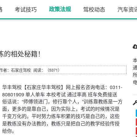
略
考试技巧
政策法规
驾校动态
汽车资
练的相处秘籍！
0 作者：
石家庄驾校
阅读：（5371）
电
华丰驾校
【
石家庄华丰驾校
】网上报名咨询电话：0311-
80801909 单人单车 本校考试 通过率高 班车免费接送
俗话说：“师傅领进门，修行靠个人，”训练靠教练是一方
面，更多的是靠自己，因为实际上，考试的时候情况是
千变万化的。平时努力练车积累的技巧是自己的，这些
是教练没有办法教的，教练只是把自己的教学经验传授
给你。