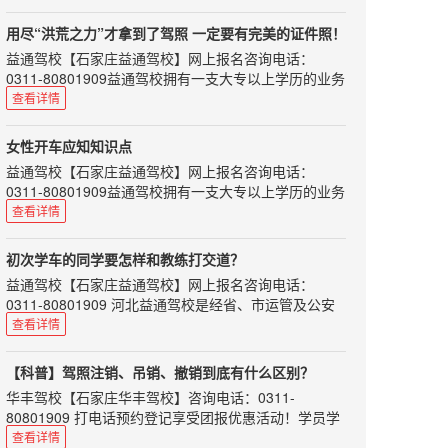
持有国际驾照，能否在中国开车呢？交警部门表示：持
第1步：驾驶员在一个记分周期内累计积分达到12分
［变速杆］ 手用力不要过大；不必特意...
国际驾照在中国开车，仍将被视为无证驾驶。在中国境
的，交管部门就会扣留（记住只是扣留，不是吊销）其
用尽“洪荒之力”才拿到了驾照 一定要有完美的证件照！
内驾驶机动车必须申领中国机动车驾驶证。
机动车驾驶证。
益通驾校
【
石家庄益通驾校
】网上报名咨询电话：
“国际驾照并不是驾照，只是驾照的多语言翻译文件，
第2步：驾驶员应当在15日内到交管部门，参加为期7天
0311-80801909益通驾校拥有一支大专以上学历的业务
也可以说是一个具有多国语言的驾照公证件。”深圳交
的道路交通安全法律、法规和相关知识学习。
人员和星级、优秀教练队伍，将为您提供全面周到的热
查看详情
警介绍，根据联合国陆路交通国际条约，授权相关的国
第3步：进行相关考试，考...
情服务，教学实行单人单车单教练，随约随练。使您轻
际组织签发给已经在该国拥有驾照的驾驶员，主要目的
松学车，享受快乐生活。
是为消除司机在国外驾车时，由于各国对驾照有不同要
女性开车应知知识点
求而遇到的障碍。“我国没有加入联合国道路交通公
好不容易历经艰辛拿到了驾照，
益通驾校
【
石家庄益通驾校
】网上报名咨询电话：
约，所以，持有国际驾照在我国并不能开车。”
要是一打开上面是一张惨不忍睹的照片，
0311-80801909益通驾校拥有一支大专以上学历的业务
深圳交警介绍，以下情况不可换领中国驾照：1.新
想到要一直丑六年，心情是不是很低落呢！
人员和星级、优秀教练队伍，将为您提供全面周到的热
查看详情
西兰黄色版不能...
小编在这里给大家准备了好用的证件照拍摄小秘籍，
情服务，教学实行单人单车单教练，随约随练。使您轻
松学车，享受快乐生活。
来来来，都来学着点！
初次学车的同学要怎样和教练打交道？
很多女性对于开车驾驶知识不了解，遇到问题通常束手
1、准备一张白纸或者白色手绢
益通驾校
【
石家庄益通驾校
】网上报名咨询电话：
无策,面对于驾驶知识不了解这些问题我们又该怎么做
把白纸拿在手上或者把手绢铺在自己的大腿上，
0311-80801909 河北益通驾校是经省、市运管及公安
呢？女性开车又该注意什么？
别怕丢脸，它会在镜头之外默默支持你的拍照大业。
交通部门正式批准的培训与考场为一体的标准化驾校。
查看详情
1、不穿高跟鞋
师资力量雄厚，配备专用考试场及其车辆、候考室和全
如果拍摄过写真的同学一定见过白色的反光板吧，
穿着高跟鞋开车隐藏的车祸是其它鞋子的好几倍，
套考试科目。
他们作用是一样的哦。
【科普】驾照注销、吊销、撤销到底有什么区别？
因为不管是不是紧急刹车，滑脚的机率都会比较高，也
刚开始学车，许多同学都会问，要怎么样和教练搞好关
经过反射的灯光打到脸上会让脸看起来更柔和自然，
有可能扭伤自己的脚。所以建议经常穿高跟鞋的女车
华丰驾校
【
石家庄华丰驾校
】咨询电话：0311-
系呢？实际上和教练有良好的沟通，不仅能使你的学车
主，可以在车上多放一双平底鞋，下车之后再换回高跟
也能让肌肤看起来更明亮自...
80801909 打电话预约登记享受团报优惠活动！学员学
路愉快而充实，而且说不定还能和这位良师结交成以后
鞋，一点也不影响你的美丽，还很安全，何乐而不为
车全程专属客服 星级教练一对一教学！古城东路谈固大
查看详情
生活中的益友。所以初次学车，我们应该注意以下几个
呢。