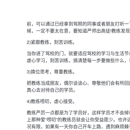
前，可以通过已经拿到驾照的同事或者朋友打听一
候，一定不要太在意，要知道严师出高徒!教练发
2)紧跟教练，刻苦训练。
当你进了驾校的门，就要适应驾校的学习与生活节
虚心学习，刻苦训练，搞清楚每一步要做些什么，
3)换位思考，尊重教练。
把教练当成朋友，偶尔谈谈心、尊敬他们会有所回
真心去对待自己的学员。
4)教练唠叨，虚心接受。
教练严厉一点都是为了学员好，这样学员才不会掉
上那种爱“唠叨”的教练员就会让你受益匪少。也许
况有限，如果有一天你自己开车上路，遇到麻烦棘