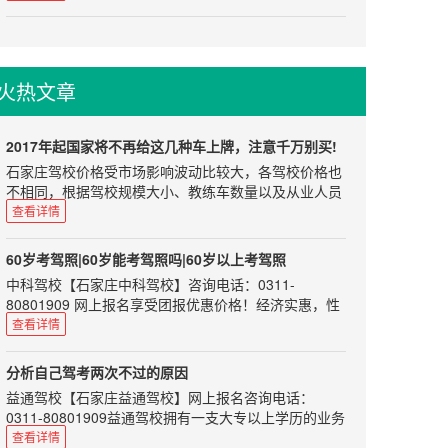
街交口
要点。
2、手套要少用
主编说
尊重
因为开车的时...
有不少刚拿到驾驶证的朋友们， 看到好多网络传言，都
初见教练员应该穿戴整齐，给教练员留下一个精明干练
非常害怕自己的驾驶证突然就无效了。其实，驾照不会
的印象。而且整齐的着装为你加分的同时也表明你足够
火热文章
随便就被吊销的。小编这里给大家介绍一下几个概念。
对教练员尊重。在刚开始学车的过程中说话和行为举止
都应该保持礼貌，像对待老师一样对待你的教练。虽然
驾照的回收状态认为：注销、吊销、撤销、查扣等。
教练员做的是服务行业，但是如果你能...
1驾驶证注销——身体本能丧失
2017年起国家将不再给这几种车上牌，注意千万别买!
驾驶证注销惩罚的意味比较少，一般有七种情况。注销
石家庄驾校价格受市场影响波动比较大，各驾校价格也
后如果条件合适，可以随时再申请驾驶证。
不相同，根据驾校规模大小、教练车数量以及从业人员
1、死亡的
业务水平会有一定浮动，希望准备学车的朋友根据自身
查看详情
2、身体条件不适合驾驶机动车的
情况选择正规驾校，以免在学车过程中遇到不必要的烦
3、提出注销申请的
恼。如果您选择驾校时不知从何处下手可以来电咨询我
60岁考驾照|60岁能考驾照吗|60岁以上考驾照
们，咨询电话：0311-80801909、85100859，报名选
4、丧失民事行为能力，监护人提出注销申请的
中科驾校【石家庄中科驾校】咨询电话：0311-
驾校免费咨询，学车考驾照全程指导！目前大部分的进
5、超过机动车驾驶证有效期一年以上未换证的
80801909 网上报名享受团报优惠价格！经济实惠，性
口车排放标准都是符合国五标准的，可是如果完全放开
6、年龄在60周岁以上，在一...
价比超高！ C1、C2证是可以的。 现在很多60岁的没学
查看详情
进口车的话，可能会有中东(尚还采取欧四标准)和不是
车的人，出行可能遇到各种类似于打不到车、公交车半
很发达地区的进口车进入中国，因此这也不是能完全保
个小时不来，要去的地方公交车根本到不了等等问题，
证的。 自今年的1月1日起，国五标准已经在全国范围
分析自己驾考两次不过的原因
因此需要代步车是一个很要紧的事。 目前根据《机动车
内开始实施了，如果你这时要买车的话，那就千万要小
益通驾校【石家庄益通驾校】网上报名咨询电话：
驾驶证申领和使用规定》第十三条，申请机动车驾驶证
心了，一定不要买错车了! 那国五标准要怎么实施呢?即
0311-80801909益通驾校拥有一支大专以上学历的业务
的人员，应当符合下列规定：1.申请小型汽车、小型自
自今年1月1日起，所以不符合国五排放标准的新车，都
人员和星级、优秀教练队伍，将为您提供全面周到的热
查看详情
动挡汽车、轻便摩托车准驾车型的，应当在18周岁以